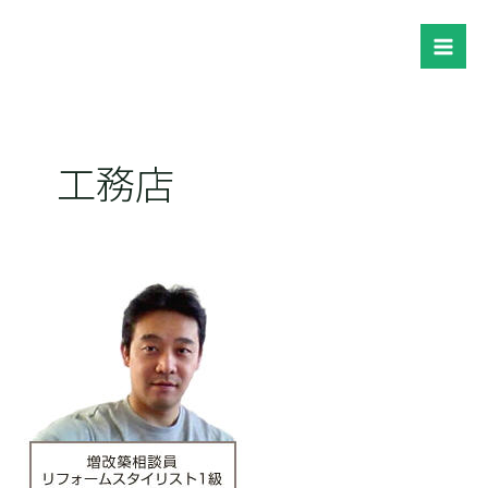
内
容
Mai
を
ス
Men
キ
ッ
工務店
プ