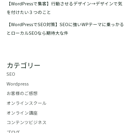
に
【WordPressで集客】行動させるデザイン→デザインで気
い
よ
合
を付けたい３つのこと
っ
わ
て
【WordPressでSEO対策】SEOに強いWPテーマに乗っかる
せ
戦
とローカルSEOなら期待大な件
が
略・
あ
戦
り
術
ま
を
カテゴリー
し
深
た。
SEO
く
Wordpress
練
お客様のご感想
る
事
オンラインスクール
が
オンライン講座
出
コンテンツビジネス
来
ブログ
ま