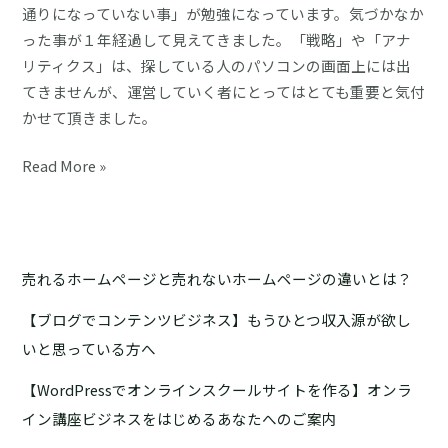
通りになっていない事」が勉強になっています。気づかなか
の
った事が１年経過して見えてきました。「戦略」や「アナ
サ
リティクス」は、探している人のパソコンの画面上には出
イ
てきませんが、運営していく者にとってはとても重要と気付
ト
かせて頂きました。
は
公
今
Read More »
開
回
し
の
て
ホ
２
ー
カ
売れるホームページと売れないホームページの違いとは？
ム
月
【ブログでコンテンツビジネス】もうひとつ収入源が欲し
ペ
で
ー
いと思っている方へ
２
ジ
件
【WordPressでオンラインスクールサイトを作る】オンラ
制
の
イン講座ビジネスをはじめるあなたへのご案内
作
問