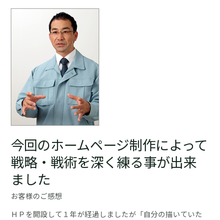
サ
イ
ト
は
数
年
で
や
っ
と
一
今回のホームページ制作によって
件
戦略・戦術を深く練る事が出来
で
ました
し
た
お客様のご感想
が、
ＨＰを開設して１年が経過しましたが「自分の描いていた
こ