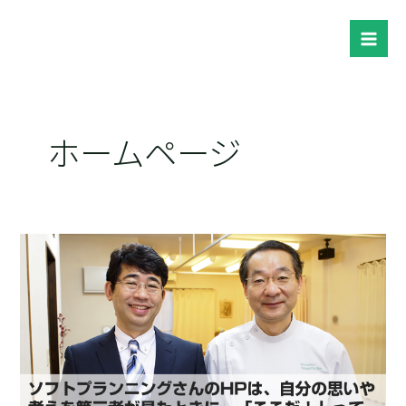
内
容
Mai
を
ス
Men
キ
ッ
ホームページ
プ