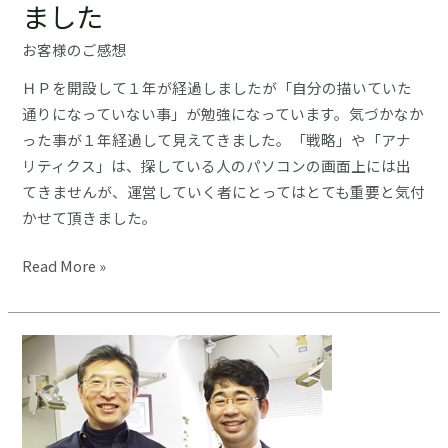
ました
れ
て
お客様のご感想
い
ＨＰを開設して１年が経過しましたが「自分の描いていた
な
通りになっていない事」が勉強になっています。気づかなか
い
った事が１年経過して見えてきました。「戦略」や「アナ
Web
リティクス」は、探している人のパソコンの画面上には出
サ
てきませんが、運営していく者にとってはとても重要と気付
イ
かせて頂きました。
ト
の
今
Read More »
威
回
力
の
に
ホ
驚
ー
い
ム
て
ペ
い
ー