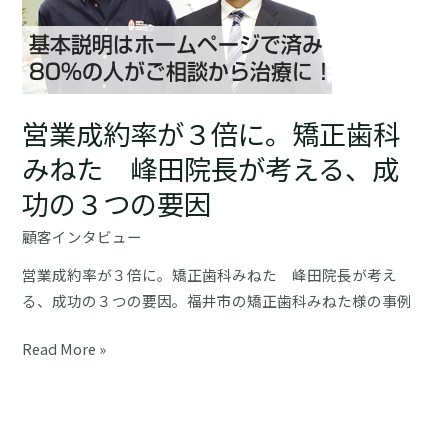
ま
ジ
す
制
作
に
営業成約率が３倍に。矯正歯科
よ
っ
みねた 峰田院長が考える、成
て
功の３つの要因
戦
略・
顧客インタビュー
戦
営業成約率が３倍に。矯正歯科みねた 峰田院長が考え
術
る、成功の３つの要因。福井市の矯正歯科みねた様の事例
を
深
営
Read More »
く
業
練
成
る
約
事