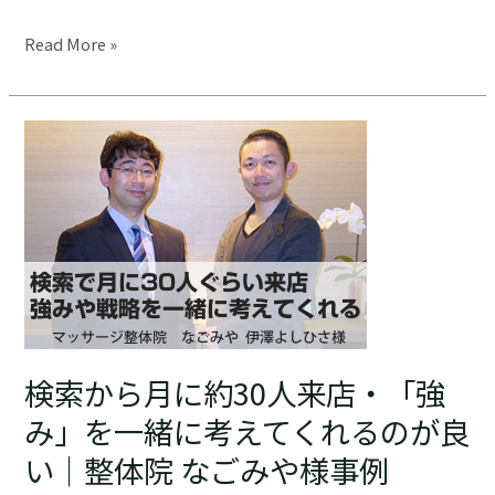
話
さ
Read More »
し
っ
て
そ
く
く
だ
反
さ
響
っ
が
た。
あ
丸
り
山
ま
オ
し
ス
た！
テ
検索から月に約30人来店・「強
オ
パ
み」を一緒に考えてくれるのが良
シ
い｜整体院 なごみや様事例
ー