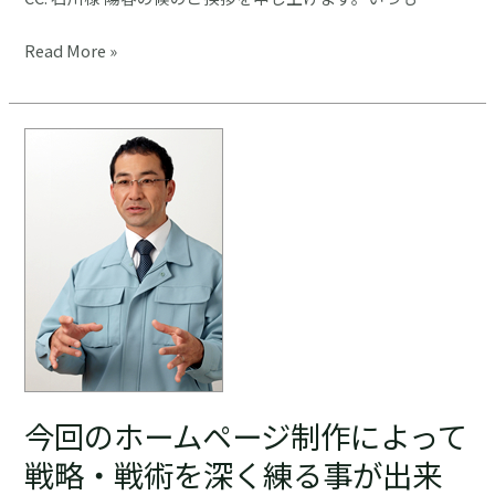
バ
ラ
作
Read More »
十
っ
字
た
会
ば
日
か
本
り
本
の、
部
ま
Ａ
だ
Ｍ
ほ
Ｏ
と
Ｒ
ん
Ｃ
ど
様
手
今回のホームページ制作によって
事
を
戦略・戦術を深く練る事が出来
例
入