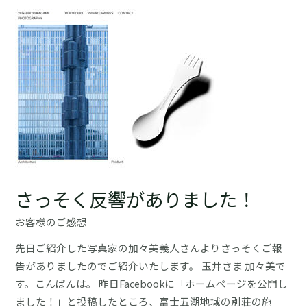
ペ
ー
ジ
制
作
の
ゴ
ー
ル
は
集
さっそく反響がありました！
客」
お客様のご感想
と
一
先日ご紹介した写真家の加々美義人さんよりさっそくご報
貫
告がありましたのでご紹介いたします。 玉井さま 加々美で
し
す。こんばんは。 昨日Facebookに「ホームページを公開し
て
ました！」と投稿したところ、富士五湖地域の別荘の施