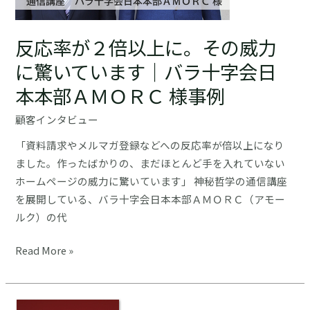
店・
「強
反応率が２倍以上に。その威力
み」
を
に驚いています｜バラ十字会日
一
本本部ＡＭＯＲＣ 様事例
緒
に
顧客インタビュー
考
「資料請求やメルマガ登録などへの反応率が倍以上になり
え
ました。作ったばかりの、まだほとんど手を入れていない
て
ホームページの威力に驚いています」 神秘哲学の通信講座
く
を展開している、バラ十字会日本本部ＡＭＯＲＣ（アモー
れ
ルク）の代
る
の
反
Read More »
が
応
良
率
い
が