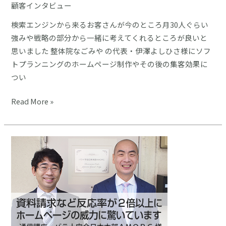
治
顧客インタビュー
療
検索エンジンから来るお客さんが今のところ月30人ぐらい
院
強みや戦略の部分から一緒に考えてくれるところが良いと
様
思いました 整体院なごみや の代表・伊澤よしひさ様にソフ
制
トプランニングのホームページ制作やその後の集客効果に
作
つい
事
例
検
Read More »
索
か
ら
月
に
約
30
人
来