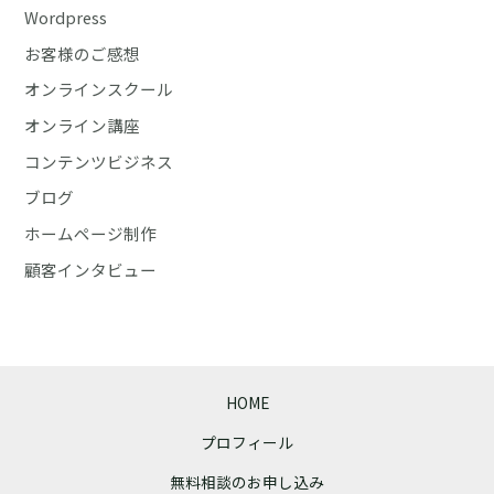
Wordpress
え
お客様のご感想
る、
成
オンラインスクール
功
オンライン講座
の
コンテンツビジネス
３
ブログ
つ
の
ホームページ制作
要
顧客インタビュー
因
HOME
プロフィール
無料相談のお申し込み