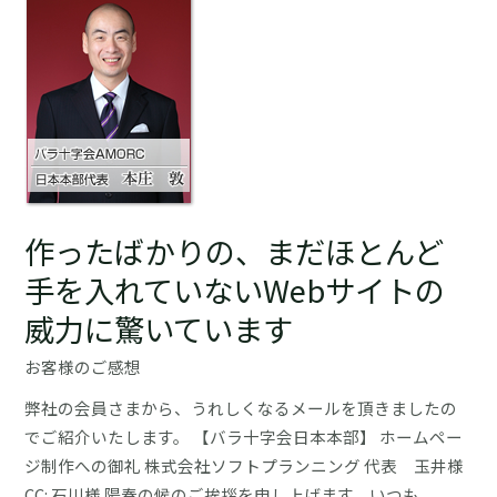
｜
２
整
倍
体
以
院
上
な
に。
ご
そ
み
の
や
威
様
作ったばかりの、まだほとんど
力
事
に
手を入れていないWebサイトの
例
驚
威力に驚いています
い
て
お客様のご感想
い
弊社の会員さまから、うれしくなるメールを頂きましたの
ま
でご紹介いたします。 【バラ十字会日本本部】 ホームペー
す
ジ制作への御礼 株式会社ソフトプランニング 代表 玉井様
｜
CC: 石川様 陽春の候のご挨拶を申し上げます。いつも