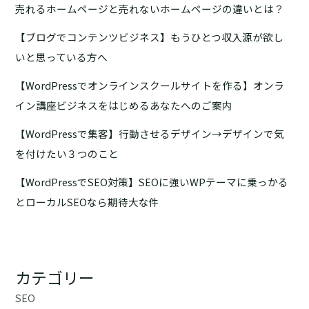
率
売れるホームページと売れないホームページの違いとは？
が
が
出
【ブログでコンテンツビジネス】もうひとつ収入源が欲し
３
来
倍
いと思っている方へ
ま
に。
し
【WordPressでオンラインスクールサイトを作る】オンラ
矯
た
イン講座ビジネスをはじめるあなたへのご案内
正
歯
【WordPressで集客】行動させるデザイン→デザインで気
科
を付けたい３つのこと
み
ね
【WordPressでSEO対策】SEOに強いWPテーマに乗っかる
た
とローカルSEOなら期待大な件
峰
田
院
長
カテゴリー
が
SEO
考