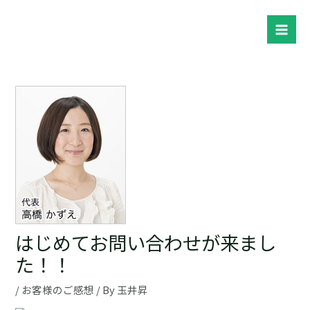
内
容
Mai
を
ス
Men
キ
ッ
プ
はじめてお問い合わせが来まし
た！！
/
お客様のご感想
/ By
玉井昇